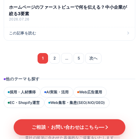
ホームページのファーストビューで何を伝える？中小企業が
絞る3要素
2026.07.26
この記事を読む
投稿のページ送り
1
2
…
5
次へ
他のテーマも探す
採用・人材獲得
AI実装・活用
Web広告運用
EC・Shopify運営
Web集客・集患(SEO/AIO/GEO)
ご相談・お問い合わせはこちら
貴社の状況に合わせた具体的なご提案をいたします