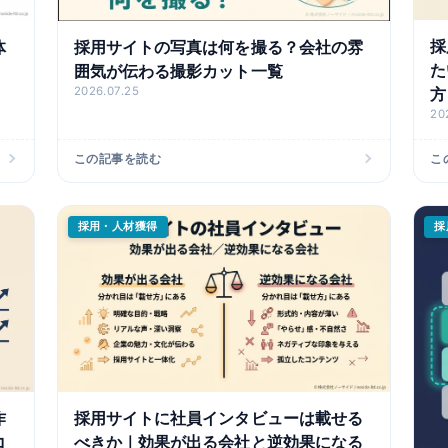
採
体
採用サイトの写真は何を撮る？会社の雰
た
囲気が伝わる撮影カット一覧
方
2026.07.25
20
この記事を読む
こ
採用・人材獲得
採
作
採用サイトに社員インタビューは載せる
コ
べきか｜効果が出る会社と逆効果になる