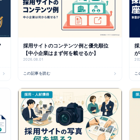
？
採用サイトのコンテンツ例と優先順位
採
【中小企業はまず何を載せるか】
が
2026.08.01
20
この記事を読む
こ
採用・人材獲得
採