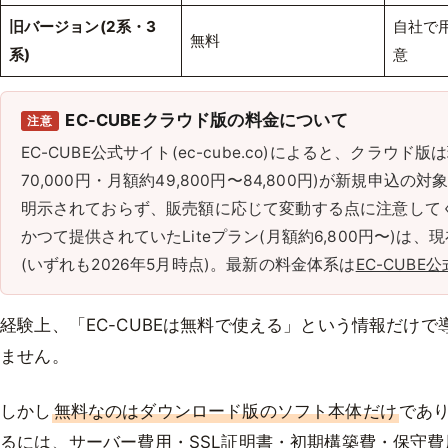
旧バージョン(2系・3
自社で
無料
系)
意
EC-CUBEクラウド版の料金について
注意
EC-CUBE公式サイト(ec-cube.co)によると、クラウド版
70,000円・月額約49,800円〜84,800円)が新規申
明示されておらず、販売額に応じて変動する点に注意して
かつて提供されていたLiteプラン(月額約6,800円〜)は
(いずれも2026年5月時点)。最新の料金体系は
EC-CUBE
経験上、「EC-CUBEは無料で使える」という情報だけ
ません。
しかし
無料なのはダウンロード版のソフト本体だけ
であ
るには、サーバー費用・SSL証明書・初期構築費・保守