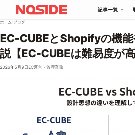
コンテンツへスキップ
記事一覧
ホーム
/
ブログ
EC-CUBEとShopifyの
説【EC-CUBEは難易度が
2026年5月9日
EC運営・管理業務