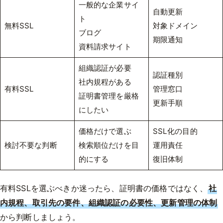
一般的な企業サイ
自動更新
ト
無料SSL
対象ドメイン
ブログ
期限通知
資料請求サイト
組織認証が必要
認証種別
社内規程がある
有料SSL
管理窓口
証明書管理を厳格
更新手順
にしたい
価格だけで選ぶ
SSL化の目的
検討不要な判断
検索順位だけを目
運用責任
的にする
復旧体制
有料SSLを選ぶべきか迷ったら、証明書の価格ではなく、
社
内規程、取引先の要件、組織認証の必要性、更新管理の体制
から判断しましょう。