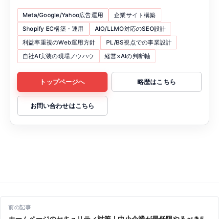
Meta/Google/Yahoo広告運用
企業サイト構築
Shopify EC構築・運用
AIO/LLMO対応のSEO設計
利益率重視のWeb運用方針
PL/BS視点での事業設計
自社AI実装の現場ノウハウ
経営×AIの判断軸
トップページへ
略歴はこちら
お問い合わせはこちら
投稿ナビゲーション
前の記事