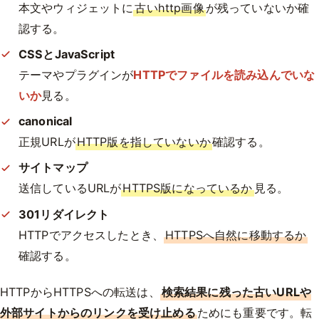
本文やウィジェットに
古いhttp画像
が残っていないか確
認する。
CSSとJavaScript
テーマやプラグインが
HTTPでファイルを読み込んでいな
いか
見る。
canonical
正規URLが
HTTP版を指していないか
確認する。
サイトマップ
送信しているURLが
HTTPS版になっているか
見る。
301リダイレクト
HTTPでアクセスしたとき、
HTTPSへ自然に移動するか
確認する。
HTTPからHTTPSへの転送は、
検索結果に残った古いURLや
外部サイトからのリンクを受け止める
ためにも重要です。転