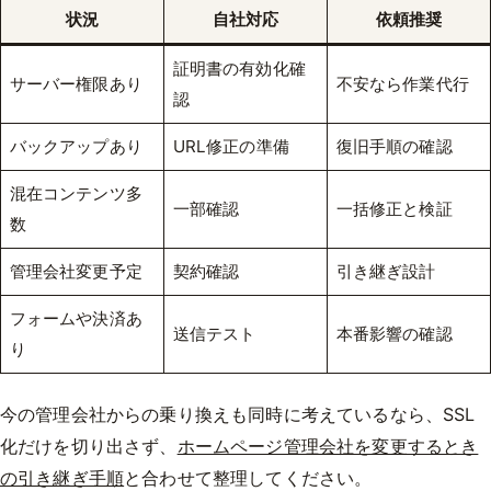
状況
自社対応
依頼推奨
証明書の有効化確
サーバー権限あり
不安なら作業代行
認
バックアップあり
URL修正の準備
復旧手順の確認
混在コンテンツ多
一部確認
一括修正と検証
数
管理会社変更予定
契約確認
引き継ぎ設計
フォームや決済あ
送信テスト
本番影響の確認
り
今の管理会社からの乗り換えも同時に考えているなら、SSL
化だけを切り出さず、
ホームページ管理会社を変更するとき
の引き継ぎ手順
と合わせて整理してください。