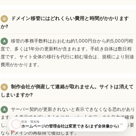
ドメイン移管にはどれくらい費用と時間がかかります
Q
か?
移管の事務手数料はおおむね約1,000円台から約5,000円程
A
度で、多くは1年分の更新料が含まれます。手続き自体は数日程
度です。サイト全体の移行を代行に頼む場合は、規模により別途
費用がかかります。
制作会社が倒産して連絡が取れません。サイトは消えて
Q
しまいますか?
サーバー契約が更新されないと表示できなくなる恐れがあり
A
ます。今表示できているうちにサーバー上のデータを自力で確保
目次・現在地
し、利用中のサーバー会社へ事情を伝えて契約状況を確認、必要
ホームページの管理会社は変更できる(まず全体像から)
0%
ならドメインの再取得で復旧します。