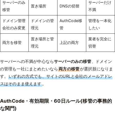
サーバーのみ
サーバーだけ
置き場所
DNSの切替
移管
不満
ドメイン管理
ドメインの管
AuthCode移
管理を一本化
会社のみ変更
理元
管
したい
置き場所と管
業者を完全に
両方を移管
上記の両方
理元
切替
サーバーへの不満が中心なら
サーバーのみの移管
、ドメイン
の管理も一社にまとめたいなら
両方の移管
が選択肢になりま
す。
いずれの方式でも、サイトのURLと会社のメールアドレ
スはそのまま使えます
。
AuthCode・有効期限・60日ルール(移管の事務的
な関門)