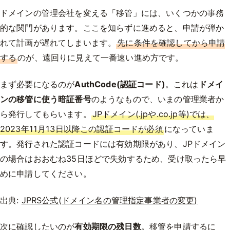
ドメインの管理会社を変える「移管」には、いくつかの事務
的な関門があります。ここを知らずに進めると、申請が弾か
れて計画が遅れてしまいます。
先に条件を確認してから申請
する
のが、遠回りに見えて一番速い進め方です。
まず必要になるのが
AuthCode(認証コード)
。これは
ドメイ
ンの移管に使う暗証番号
のようなもので、いまの管理業者か
ら発行してもらいます。
JPドメイン(.jpや.co.jp等)では、
2023年11月13日以降この認証コードが必須
になっていま
す。発行された認証コードには有効期限があり、JPドメイン
の場合はおおむね35日ほどで失効するため、受け取ったら早
めに申請してください。
出典:
JPRS公式(ドメイン名の管理指定事業者の変更)
次に確認したいのが
有効期限の残日数
。移管を申請するに