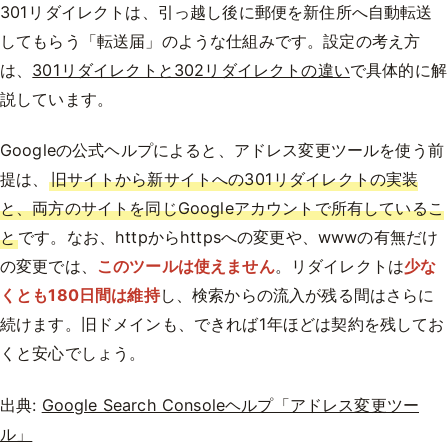
301リダイレクトは、引っ越し後に郵便を新住所へ自動転送
してもらう「転送届」のような仕組みです。設定の考え方
は、
301リダイレクトと302リダイレクトの違い
で具体的に解
説しています。
Googleの公式ヘルプによると、アドレス変更ツールを使う前
提は、
旧サイトから新サイトへの301リダイレクトの実装
と、両方のサイトを同じGoogleアカウントで所有しているこ
と
です。なお、httpからhttpsへの変更や、wwwの有無だけ
の変更では、
このツールは使えません
。リダイレクトは
少な
くとも180日間は維持
し、検索からの流入が残る間はさらに
続けます。旧ドメインも、できれば1年ほどは契約を残してお
くと安心でしょう。
出典:
Google Search Consoleヘルプ「アドレス変更ツー
ル」