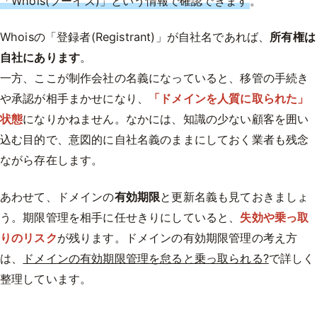
「Whois(フーイズ)」という情報で確認できます
。
Whoisの「登録者(Registrant)」が自社名であれば、
所有権は
自社にあります
。
一方、ここが制作会社の名義になっていると、移管の手続き
や承認が相手まかせになり、
「ドメインを人質に取られた」
状態
になりかねません。なかには、知識の少ない顧客を囲い
込む目的で、意図的に自社名義のままにしておく業者も残念
ながら存在します。
あわせて、ドメインの
有効期限
と更新名義も見ておきましょ
う。期限管理を相手に任せきりにしていると、
失効や乗っ取
りのリスク
が残ります。ドメインの有効期限管理の考え方
は、
ドメインの有効期限管理を怠ると乗っ取られる?
で詳しく
整理しています。