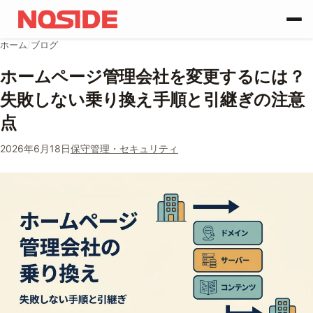
コンテンツへスキップ
ホーム
/
ブログ
ホームページ管理会社を変更するには？
失敗しない乗り換え手順と引継ぎの注意
点
2026年6月18日
保守管理・セキュリティ