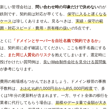
新しい管理会社は、
問い合わせ時の印象だけで決めない
のが
鉄則です。契約前は対応が早くても、
保守に入ると遅くなる
ケース
は珍しくありません。見るべきは、
実績・保守の範
囲・対応スピード・費用・所有権の扱い
の5点です。
とくに
「ドメインとサーバーを自社名義で契約できるか」
は、契約前に必ず確認してください。ここを相手名義にする
と、
また同じ人質化のリスク
を抱えてしまいます。選定時に
投げかけたい質問例は、
良いWeb制作会社を見分ける質問集
が参考になります。
費用の相場感もつかんでおきましょう。ドメイン移管の事務
手数料は、
おおむね約1,000円台から約5,000円程度
で、多
くは1年分の更新料が含まれます。一方、サイト全体の移行を
業者に代行してもらう場合は、
規模やデータ量で金額が大き