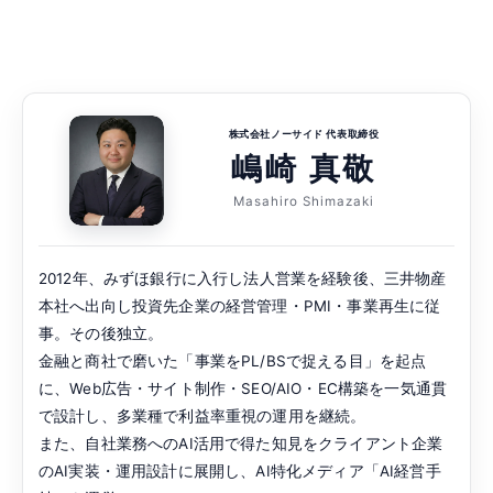
株式会社ノーサイド 代表取締役
嶋崎 真敬
Masahiro Shimazaki
2012年、みずほ銀行に入行し法人営業を経験後、三井物産
本社へ出向し投資先企業の経営管理・PMI・事業再生に従
事。その後独立。
金融と商社で磨いた「事業をPL/BSで捉える目」を起点
に、Web広告・サイト制作・SEO/AIO・EC構築を一気通貫
で設計し、多業種で利益率重視の運用を継続。
また、自社業務へのAI活用で得た知見をクライアント企業
のAI実装・運用設計に展開し、AI特化メディア「AI経営手