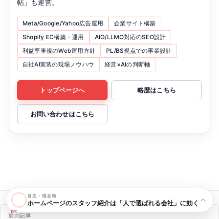
帖」も運営。
Meta/Google/Yahoo広告運用
企業サイト構築
Shopify EC構築・運用
AIO/LLMO対応のSEO設計
利益率重視のWeb運用方針
PL/BS視点での事業設計
自社AI実装の現場ノウハウ
経営×AIの判断軸
トップページへ
略歴はこちら
お問い合わせはこちら
目次・現在地
ホームページのスタッフ紹介は「人で選ばれる会社」に効く
投稿ナビゲーション
0%
前の記事