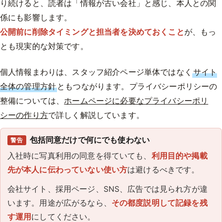
り続けると、読者は「情報が古い会社」と感じ、本人との関
係にも影響します。
公開前に削除タイミングと担当者を決めておくこと
が、もっ
とも現実的な対策です。
個人情報まわりは、スタッフ紹介ページ単体ではなく
サイト
全体の管理方針
ともつながります。プライバシーポリシーの
整備については、
ホームページに必要なプライバシーポリ
シーの作り方
で詳しく解説しています。
包括同意だけで何にでも使わない
警告
入社時に写真利用の同意を得ていても、
利用目的や掲載
先が本人に伝わっていない使い方
は避けるべきです。
会社サイト、採用ページ、SNS、広告では見られ方が違
います。用途が広がるなら、
その都度説明して記録を残
す運用
にしてください。