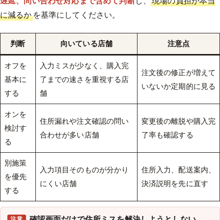
遅延、問い合わせ対応まで含めて判断
し、
現場の負担が本当
に減るか
を基準にしてください。
判断
向いている店舗
注意点
オフを
入力ミスが少なく、購入完
注文後の修正が増えて
基本に
了までの速さを重視する店
いないか定期的に見る
する
舗
オンを
住所漏れや注文確認の問い
変更後の離脱や購入完
検討す
合わせが多い店舗
了率も確認する
る
別施策
入力項目そのものが分かり
住所入力、配送案内、
を優先
にくい店舗
決済説明を先に直す
する
確認画面だけで住所ミスを解決しようとしない
注意