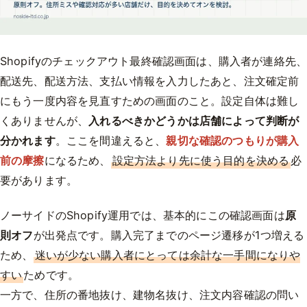
Shopifyのチェックアウト最終確認画面は、購入者が連絡先
配送先、配送方法、支払い情報を入力したあと、注文確定前
にもう一度内容を見直すための画面のこと。設定自体は難し
くありませんが、
入れるべきかどうかは店舗によって判断が
分かれます
。ここを間違えると、
親切な確認のつもりが購入
前の摩擦
になるため、
設定方法より先に使う目的を決める
必
要があります。
ノーサイドのShopify運用では、基本的にこの確認画面は
原
則オフ
が出発点です。購入完了までのページ遷移が1つ増える
ため、
迷いが少ない購入者にとっては余計な一手間になりや
すい
ためです。
一方で、住所の番地抜け、建物名抜け、注文内容確認の問い