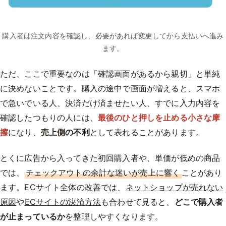
購入者は注文内容を確認し、必要があれば変更してから支払いへ進み
ます。
ただ、ここで重要なのは「確認画面があるから親切」と単純
に決めないことです。購入の途中で画面が増えると、スマホ
で急いでいる人、決済だけ済ませたい人、すでに入力内容を
確認したつもりの人には、
最後のひと押しを止める小さな摩
擦
になり、
売上側の不利
として表れることがあります。
とくに広告から入ってきた初回購入者や、単価が低めの商品
では、
チェックアウトの余計な迷いが売上に響く
ことがあり
ます。ECサイト全体の改善では、
ネットショップが売れない
原因
や
ECサイトの決済方法
も合わせて見ると、
どこで購入者
が止まっているか
を整理しやすくなります。