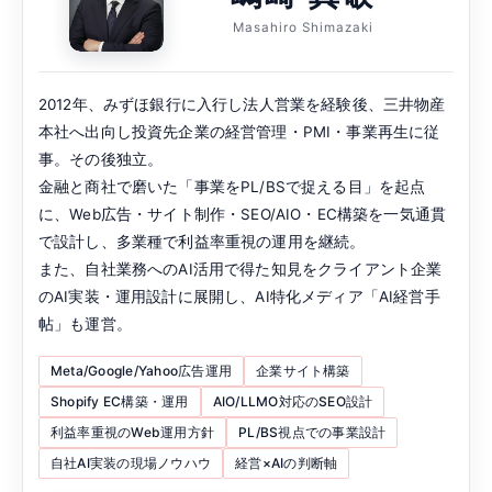
Masahiro Shimazaki
2012年、みずほ銀行に入行し法人営業を経験後、三井物産
本社へ出向し投資先企業の経営管理・PMI・事業再生に従
事。その後独立。
金融と商社で磨いた「事業をPL/BSで捉える目」を起点
に、Web広告・サイト制作・SEO/AIO・EC構築を一気通貫
で設計し、多業種で利益率重視の運用を継続。
また、自社業務へのAI活用で得た知見をクライアント企業
のAI実装・運用設計に展開し、AI特化メディア「AI経営手
帖」も運営。
Meta/Google/Yahoo広告運用
企業サイト構築
Shopify EC構築・運用
AIO/LLMO対応のSEO設計
利益率重視のWeb運用方針
PL/BS視点での事業設計
自社AI実装の現場ノウハウ
経営×AIの判断軸