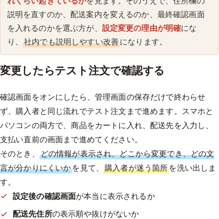
れくらい起きているか
を見ます。そのうえで、住所欄の
説明を直すのか、配送案内を変えるのか、最終確認画面
を入れるのかを選ぶ方が、
設定変更の理由が明確
にな
り、
社内でも説明しやすい改善
になります。
変更したらテスト注文で確認する
確認画面をオンにしたら、管理画面の保存だけで終わらせ
ず、購入者と同じ流れでテスト注文まで進めます。スマホと
パソコンの両方で、商品をカートに入れ、配送先を入力し、
支払い直前の画面まで進めてください。
そのとき、
どの情報が表示され、どこから変更でき、どの文
言が分かりにくいか
を見て、
購入者が迷う箇所
を洗い出しま
す。
設定後の確認画面
が本当に表示されるか
配送先住所
の表示順や抜けがないか