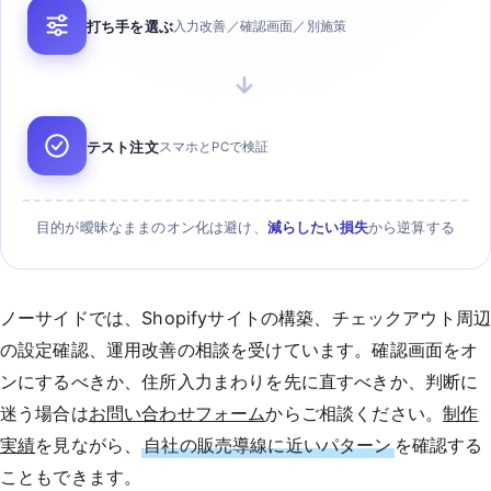
打ち手を選ぶ
入力改善／確認画面／別施策
→
テスト注文
スマホとPCで検証
目的が曖昧なままのオン化は避け、
減らしたい損失
から逆算する
ノーサイドでは、Shopifyサイトの構築、チェックアウト周
の設定確認、運用改善の相談を受けています。確認画面をオ
ンにするべきか、住所入力まわりを先に直すべきか、判断に
迷う場合は
お問い合わせフォーム
からご相談ください。
制作
実績
を見ながら、
自社の販売導線に近いパターン
を確認する
こともできます。