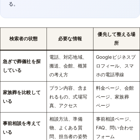
る。
優先して整える場
検索者の状態
必要な情報
所
電話、対応地域、
Googleビジネスプ
急ぎで葬儀社を探
搬送、会館、概算
ロフィール、スマ
している
の考え方
ホの電話導線
プラン内容、含ま
料金ページ、会館
家族葬を比較して
れるもの、式場写
ページ、家族葬
いる
真、アクセス
ページ
相談方法、準備
事前相談ページ、
事前相談を考えて
物、よくある質
FAQ、問い合わせ
いる
問、担当者の姿勢
フォーム