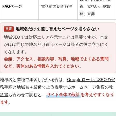
FAQページ
電話前の疑問解消
置、支払い、家族
葬、直葬
地域名だけを差し替えたページを増やさない
回避
地域SEOでは対応エリアを示すことは重要ですが、本文
がほぼ同じで地名だけ違うページは読者の役に立ちにく
くなります。
会館、アクセス、相談内容、写真、地域でよくある質問
など、実体のある情報を入れてください
。
地域名と業種で集客したい場合は、
GoogleローカルSEOの実
務手順
と
地域名＋業種で上位表示するホームページ集客の教
科書
も合わせて読むと、
サイト全体の設計
を考えやすくなり
ます
。