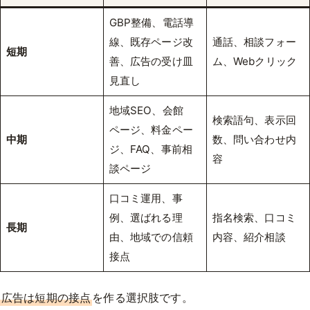
GBP整備、電話導
線、既存ページ改
通話、相談フォー
短期
善、広告の受け皿
ム、Webクリック
見直し
地域SEO、会館
検索語句、表示回
ページ、料金ペー
中期
数、問い合わせ内
ジ、FAQ、事前相
容
談ページ
口コミ運用、事
例、選ばれる理
指名検索、口コミ
長期
由、地域での信頼
内容、紹介相談
接点
広告は短期の接点
を作る選択肢です。