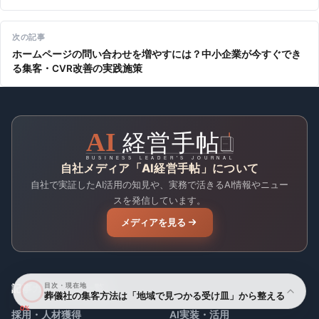
次の記事
ホームページの問い合わせを増やすには？中小企業が今すぐでき
る集客・CVR改善の実践施策
自社メディア「AI経営手帖」について
自社で実証したAI活用の知見や、実務で活きるAI情報やニュー
スを発信しています。
メディアを見る
目次・現在地
記事カテゴリー一覧
葬儀社の集客方法は「地域で見つかる受け皿」から整える
0%
採用・人材獲得
AI実装・活用