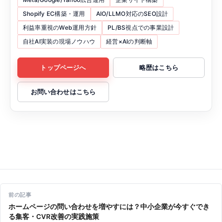
Shopify EC構築・運用
AIO/LLMO対応のSEO設計
利益率重視のWeb運用方針
PL/BS視点での事業設計
自社AI実装の現場ノウハウ
経営×AIの判断軸
トップページへ
略歴はこちら
お問い合わせはこちら
投稿ナビゲーション
前の記事
ホームページの問い合わせを増やすには？中小企業が今すぐでき
る集客・CVR改善の実践施策