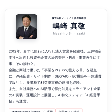
株式会社ノーサイド 代表取締役
嶋崎 真敬
Masahiro Shimazaki
2012年、みずほ銀行に入行し法人営業を経験後、三井物産
本社へ出向し投資先企業の経営管理・PMI・事業再生に従
事。その後独立。
金融と商社で磨いた「事業をPL/BSで捉える目」を起点
に、Web広告・サイト制作・SEO/AIO・EC構築を一気通貫
で設計し、多業種で利益率重視の運用を継続。
また、自社業務へのAI活用で得た知見をクライアント企業
のAI実装・運用設計に展開し、AI特化メディア「AI経営手
帖」も運営。
Meta/Google/Yahoo広告運用
企業サイト構築