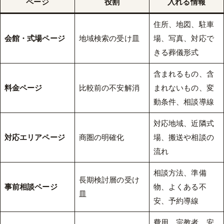
ページ
役割
入れる情報
住所、地図、駐車
会館・式場ページ
地域検索の受け皿
場、写真、対応で
きる葬儀形式
含まれるもの、含
料金ページ
比較前の不安解消
まれないもの、変
動条件、相談導線
対応地域、近隣式
対応エリアページ
商圏の明確化
場、搬送や相談の
流れ
相談方法、準備
長期検討層の受け
事前相談ページ
物、よくある不
皿
安、予約導線
費用、宗教者、安