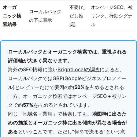
オーガ
不要(た
オンページSEO、被
ローカルパック
ニック検
だし推
リンク、行動シグナ
の下に表示
索結果
奨)
ル
ローカルパックとオーガニック検索では、重視される
評価軸が大きく異なります。
海外のSEO情報に強い
BrightLocalの調査
によると、
ローカルパックではGBP(Googleビジネスプロフィー
ル)とレビューだけで要因の約
52%
を占めるとされる
一方、オーガニック検索ではオンページSEO＋被リン
クで約
57%
を占めるとされています。
同じ「地域名＋業種」で検索しても、
地図枠に出るた
めの施策とオーガニック枠に出る傾向が異なる場合が
ある
ということです。ただし“何％で決まる”という意