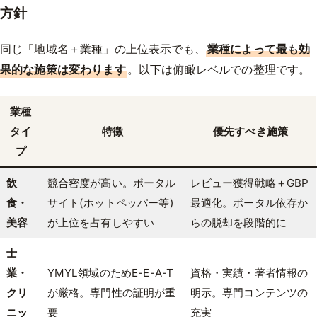
方針
同じ「地域名＋業種」の上位表示でも、
業種によって最も効
果的な施策は変わります
。以下は俯瞰レベルでの整理です。
業種
タイ
特徴
優先すべき施策
プ
飲
競合密度が高い。ポータル
レビュー獲得戦略＋GBP
食・
サイト(ホットペッパー等)
最適化。ポータル依存か
美容
が上位を占有しやすい
らの脱却を段階的に
士
業・
YMYL領域のためE-E-A-T
資格・実績・著者情報の
クリ
が厳格。専門性の証明が重
明示。専門コンテンツの
ニッ
要
充実