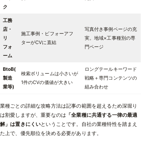
ク
工務
店・
写真付き事例ページの充
施工事例・ビフォーアフ
リ
実。地域×工事種別の専
ターがCVに直結
フォ
門ページ
ーム
BtoB(
ロングテールキーワード
検索ボリュームは小さいが
製造
戦略＋専門コンテンツの
1件のCVの価値が大きい
業等)
組み合わせ
業種ごとの詳細な攻略方法は記事の範囲を超えるため深堀り
は割愛しますが、重要なのは
「全業種に共通する一律の最適
解」は置きにくい
ということです。自社の業種特性を踏まえ
た上で、優先順位を決める必要があります。