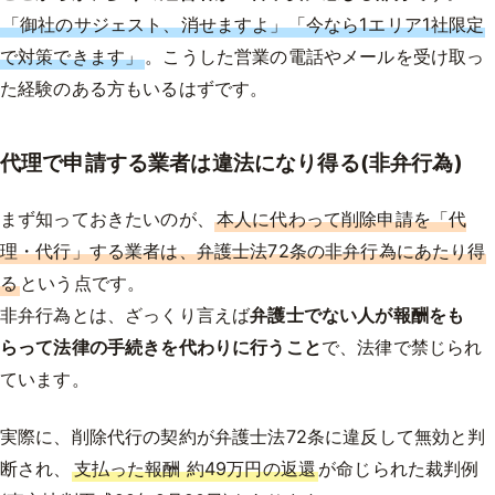
「御社のサジェスト、消せますよ」「今なら1エリア1社限定
で対策できます」
。こうした営業の電話やメールを受け取っ
た経験のある方もいるはずです。
代理で申請する業者は違法になり得る(非弁行為)
まず知っておきたいのが、
本人に代わって削除申請を「代
理・代行」する業者は、弁護士法72条の非弁行為にあたり得
る
という点です。
非弁行為とは、ざっくり言えば
弁護士でない人が報酬をも
らって法律の手続きを代わりに行うこと
で、法律で禁じられ
ています。
実際に、削除代行の契約が弁護士法72条に違反して無効と判
断され、
支払った報酬 約49万円の返還
が命じられた裁判例