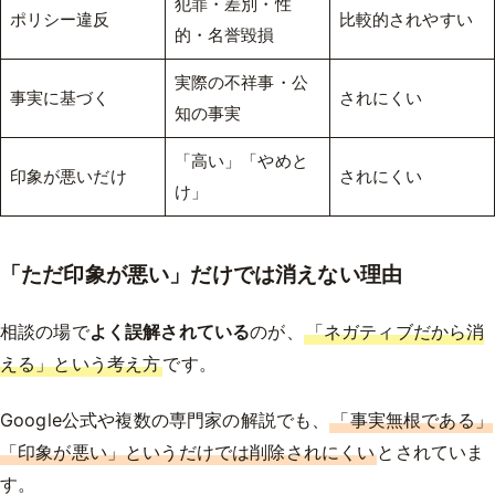
犯罪・差別・性
ポリシー違反
比較的されやすい
的・名誉毀損
実際の不祥事・公
事実に基づく
されにくい
知の事実
「高い」「やめと
印象が悪いだけ
されにくい
け」
「ただ印象が悪い」だけでは消えない理由
相談の場で
よく誤解されている
のが、
「ネガティブだから消
える」という考え方
です。
Google公式や複数の専門家の解説でも、
「事実無根である」
「印象が悪い」というだけでは削除されにくい
とされていま
す。