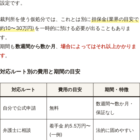
設定です。
裁判所を使う仮処分では、これとは別に
担保金(業界の目安で
約10〜30万円)
を一時的に預ける必要が出ることもありま
す。
期間も
数週間から数か月
、
場合によってはそれ以上かかりま
す
。
対応ルート別の費用と期間の目安
対応ルート
費用の目安
期間・特徴
数週間〜数か月・
自分で公式申請
無料
保証なし
着手金 約5.5万円〜
弁護士に相談
法的に固めやすい
(一例)