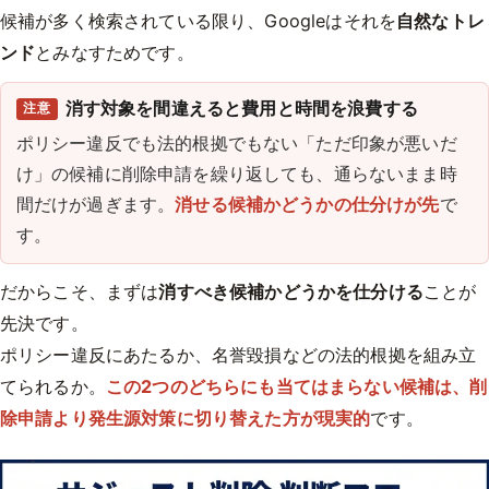
候補が多く検索されている限り、Googleはそれを
自然なトレ
ンド
とみなすためです。
消す対象を間違えると費用と時間を浪費する
注意
ポリシー違反でも法的根拠でもない「ただ印象が悪いだ
け」の候補に削除申請を繰り返しても、通らないまま時
間だけが過ぎます。
消せる候補かどうかの仕分けが先
で
す。
だからこそ、まずは
消すべき候補かどうかを仕分ける
ことが
先決です。
ポリシー違反にあたるか、名誉毀損などの法的根拠を組み立
てられるか。
この2つのどちらにも当てはまらない候補は、削
除申請より発生源対策に切り替えた方が現実的
です。