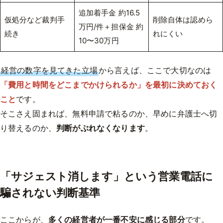
追加着手金 約16.5
仮処分など裁判手
削除自体は認めら
万円/件＋担保金 約
続き
れにくい
10〜30万円
経営の数字を見てきた立場
から言えば、ここで大切なのは
「費用と時間をどこまでかけられるか」を最初に決めておく
こと
です。
そこさえ固まれば、無料申請で粘るのか、早めに弁護士へ切
り替えるのか、
判断がぶれなくなります
。
「サジェスト消します」という営業電話に
騙されない判断基準
ここからが、
多くの経営者が一番不安に感じる部分
です。