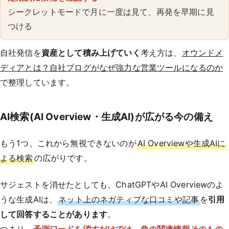
シークレットモードで月に一度は見て、再発を早期に見
つける
自社発信を
資産として積み上げていく
考え方は、
オウンドメ
ディアとは？自社ブログがなぜ強力な営業ツールになるのか
で整理しています。
AI検索(AI Overview・生成AI)が広がる今の備え
もう1つ、これから無視できないのが
AI Overviewや生成AIに
よる検索
の広がりです。
サジェストを消せたとしても、ChatGPTやAI Overviewのよ
うな生成AIは、
ネット上のネガティブな口コミや記事
を
引用
して回答することがあります
。
つまり、
予測ワードを消すだけでは、負の関連情報そのもの