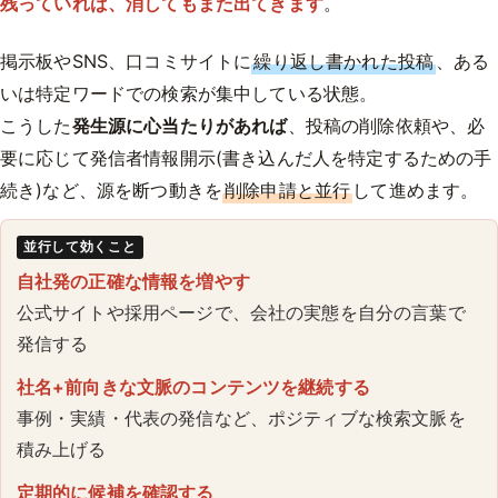
残っていれば、消してもまた出てきます
。
掲示板やSNS、口コミサイトに
繰り返し書かれた投稿
、ある
いは特定ワードでの検索が集中している状態。
こうした
発生源に心当たりがあれば
、投稿の削除依頼や、必
要に応じて発信者情報開示(書き込んだ人を特定するための手
続き)など、源を断つ動きを
削除申請と並行
して進めます。
並行して効くこと
自社発の正確な情報を増やす
公式サイトや採用ページで、会社の実態を自分の言葉で
発信する
社名+前向きな文脈のコンテンツを継続する
事例・実績・代表の発信など、ポジティブな検索文脈を
積み上げる
定期的に候補を確認する