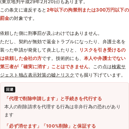
(東京地判平成29年2月20日)もあります。
この条文に違反すると
2年以下の拘禁刑または300万円以下の
罰金
の対象です。
依頼した側に刑事罰が及ぶわけではありません。
ただし、契約が無効で返金トラブルになったり、弁護士名を
装った申請が発覚して炎上したりと、
リスクを引き受けるの
は依頼した会社の方
です。技術的にも、
本人や弁護士でない
第三者が「確実に消す」ことはできません
。この点は
検索サ
ジェスト独占表示対策の嘘とリスク
でも掘り下げています。
回避
「代理で削除申請します」と手続きを代行する
本人の削除請求を代理する行為は非弁行為の恐れがあり
ます
「必ず消せます」「100%削除」と保証する