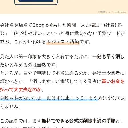
会社名や店名でGoogle検索した瞬間、入力欄に「(社名) 詐
欺」「(社名) やばい」といった身に覚えのない予測ワードが
並ぶ。これがいわゆる
サジェスト汚染
です。
見た人の第一印象を大きく左右するだけに、
一刻も早く消し
たい
と考えるのは当然です。
ところが、自分で申請して本当に通るのか、弁護士や業者に
頼むべきか、「消します」と電話してくる業者に
高いお金を
払って大丈夫なのか
。
判断材料がないまま、動けずに止まってしまう
方は少なくあ
りません。
この記事では、まず
無料でできる公式の削除申請の手順
と、