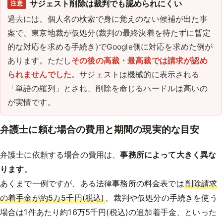
サジェスト削除は裁判でも認められにくい
注意
過去には、個人名の検索で身に覚えのない候補が出た事
案で、東京地裁が仮処分(裁判の最終決着を待たずに暫定
的な対応を求める手続き)でGoogle側に対応を求めた例が
あります。ただし
その後の高裁・最高裁では請求が認め
られませんでした
。サジェストは機械的に表示される
「単語の羅列」とされ、削除を命じるハードルは高いの
が実情です。
弁護士に頼む場合の費用と期間の現実的な目安
弁護士に依頼する場合の費用は、
事務所によって大きく異な
ります
。
あくまで一例ですが、ある法律事務所の料金表では
削除請求
の着手金が約5万5千円(税込)
、裁判や仮処分の手続きを使う
場合は1件あたり約16万5千円(税込)の追加着手金、といった