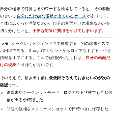
自分の端末で何度もそのワードを検索していると、その履歴
のせいで
自分にだけ嫌な候補が出ているケース
があります。
全体に広がった汚染なのか、自分の画面だけの現象なのかを
切り分けないと、
不要な対策に費用をかけてしまいます
。
シークレットウィンドウで検索する、別の端末やスマ
メモ
ホ回線で見る、Googleアカウントからログアウトする、位置
情報をオフにする。これで候補が出なければ、
自分の画面だ
けの現象
の可能性が高いです。
そのうえで、動き出す前に
最低限そろえておきたいのが次の
確認
です。
別端末やシークレットモード、ログアウト状態でも同じ候
補が出るか確認した
問題の候補をスクリーンショットで日時つきに保存した