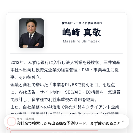
株式会社ノーサイド 代表取締役
嶋崎 真敬
Masahiro Shimazaki
2012年、みずほ銀行に入行し法人営業を経験後、三井物産
本社へ出向し投資先企業の経営管理・PMI・事業再生に従
事。その後独立。
金融と商社で磨いた「事業をPL/BSで捉える目」を起点
に、Web広告・サイト制作・SEO/AIO・EC構築を一気通貫
で設計し、多業種で利益率重視の運用を継続。
また、自社業務へのAI活用で得た知見をクライアント企業
のAI実装・運用設計に展開し、AI特化メディア「AI経営手
目次・現在地
帖」も運営。
会社名で検索したら出る嫌な予測ワード、まず確かめること
0%