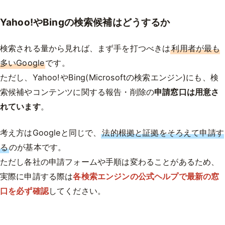
Yahoo!やBingの検索候補はどうするか
検索される量から見れば、まず手を打つべきは
利用者が最も
多いGoogle
です。
ただし、Yahoo!やBing(Microsoftの検索エンジン)にも、検
索候補やコンテンツに関する報告・削除の
申請窓口は用意さ
れています
。
考え方はGoogleと同じで、
法的根拠と証拠をそろえて申請す
る
のが基本です。
ただし各社の申請フォームや手順は変わることがあるため、
実際に申請する際は
各検索エンジンの公式ヘルプで最新の窓
口を必ず確認
してください。