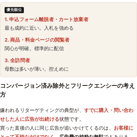
優先順位
1. 申込フォーム離脱者・カート放棄者
最も成約に近い。入札を強める
2. 商品・料金ページの閲覧者
関心が明確。標準的に配信
3. 全訪問者
母数は多いが薄い。控えめに
コンバージョン済み除外とフリークエンシーの考え
方
嫌われるリターゲティングの典型が、
すでに購入・問い合わ
せした人に広告が出続ける
状態です。
買った直後の人に同じ広告が追いかけてくるのは、
お客様に
とって不快なだけでなく
、
広告費の純粋な無駄
でもありま