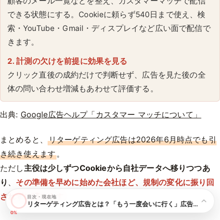
顧客のメール一覧などを整え、カスタマーマッチで配信
できる状態にする。Cookieに頼らず540日まで使え、検
索・YouTube・Gmail・ディスプレイなど広い面で配信で
きます。
2. 計測の欠けを前提に効果を見る
クリック直後の成約だけで判断せず、広告を見た後の全
体の問い合わせ増減もあわせて評価する。
出典:
Google広告ヘルプ「カスタマー マッチについて」
まとめると、
リターゲティング広告は2026年6月時点でも引
き続き使えます
。
ただし
主役は少しずつCookieから自社データへ移りつつあ
り
、
その準備を早めに始めた会社ほど、規制の変化に振り回
されずに済みます
。
目次・現在地
リターゲティング広告とは？「もう一度会いに行く」広告の仕組み
0%