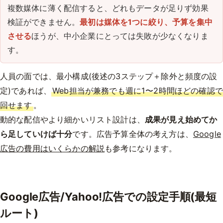
複数媒体に薄く配信すると、どれもデータが足りず効果
検証ができません。
最初は媒体を1つに絞り、予算を集中
させる
ほうが、中小企業にとっては失敗が少なくなりま
す。
人員の面では、最小構成(後述の3ステップ＋除外と頻度の設
定)であれば、
Web担当が兼務でも週に1〜2時間ほどの確認で
回せます
。
動的な配信やより細かいリスト設計は、
成果が見え始めてか
ら足していけば十分
です。広告予算全体の考え方は、
Google
広告の費用はいくらかの解説
も参考になります。
Google広告/Yahoo!広告での設定手順(最短
ルート)