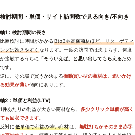
検討期間・単価・サイト訪問数で見る向き/不向き
軸1：検討期間の長さ
比較検討に時間がかかる
BtoBや高額商材ほど、リターゲティ
ングは効きやすく
なります。一度の訪問では決まらず、何度
か接触するうちに
「そういえば」と思い出してもらえる
ため
です。
逆に、その場で買うか決まる
衝動買い型の商材は、追いかけ
る効果が薄い
傾向にあります。
軸2：単価と利益(LTV)
1件あたりの利益が大きい商材なら、
多少クリック単価が高く
ても回収できます
。
反対に
低単価で利益の薄い商材
は、
無駄打ちがそのまま赤字