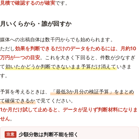
見積で確認するのが確実
です。
月いくらから・誰が回すか
媒体への出稿自体は数千円からでも始められます。
ただし
効果を判断できるだけのデータをためるには、月約10
万円が一つの目安
。これを大きく下回ると、件数が少なすぎ
て
効いたかどうか判断できないまま予算だけ消えて
いきま
す。
予算を考えるときは、
「最低3か月分の検証予算」をまとめ
て確保できるか
で見てください。
1か月だけ試して止めると、データが足りず判断材料になりま
せん
。
少額分散は判断不能を招く
注意