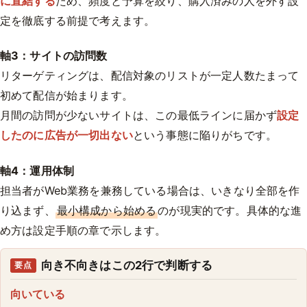
に直結する
ため、頻度と予算を絞り、購入済みの人を外す設
定を徹底する前提で考えます。
軸3：サイトの訪問数
リターゲティングは、配信対象のリストが一定人数たまって
初めて配信が始まります。
月間の訪問が少ないサイトは、この最低ラインに届かず
設定
したのに広告が一切出ない
という事態に陥りがちです。
軸4：運用体制
担当者がWeb業務を兼務している場合は、いきなり全部を作
り込まず、
最小構成から始める
のが現実的です。具体的な進
め方は設定手順の章で示します。
向き不向きはこの2行で判断する
要点
向いている