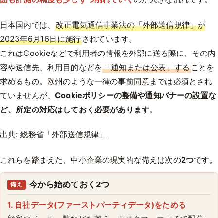
日本国内では、
改正電気通信事業法の「外部送信規律」が
2023年6月16日に施行
されています。
これはCookieなどで利用者の情報を外部に送る際に、その内
容や送信先、利用目的などを
「通知または公表」する
ことを
求めるもの。欧州のような一律の事前同意までは必須とされ
ていませんが、
Cookieポリシーの整備や通知バナーの設置な
ど、所定の対応はしておく必要があります
。
出典:
総務省「外部送信規律」
これらを踏まえた、中小企業の現実的な備えは次の
2つ
です。
今から始めておく2つ
備え
1. 自社データ(ファーストパーティデータ)をためる