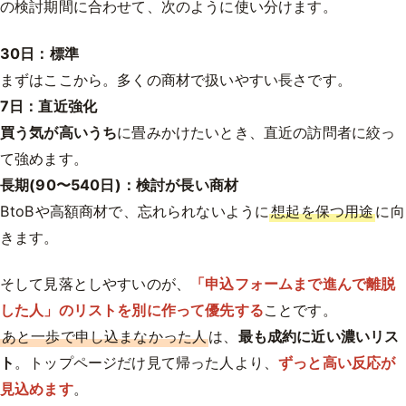
の検討期間に合わせて、次のように使い分けます。
30日：標準
まずはここから。多くの商材で扱いやすい長さです。
7日：直近強化
買う気が高いうち
に畳みかけたいとき、直近の訪問者に絞っ
て強めます。
長期(90〜540日)：検討が長い商材
BtoBや高額商材で、忘れられないように
想起を保つ用途
に向
きます。
そして見落としやすいのが、
「申込フォームまで進んで離脱
した人」のリストを別に作って優先する
ことです。
あと一歩で申し込まなかった人
は、
最も成約に近い濃いリス
ト
。トップページだけ見て帰った人より、
ずっと高い反応が
見込めます
。