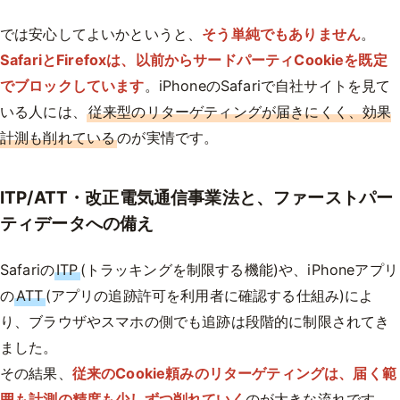
では安心してよいかというと、
そう単純でもありません
。
SafariとFirefoxは、以前からサードパーティCookieを既定
でブロックしています
。iPhoneのSafariで自社サイトを見て
いる人には、
従来型のリターゲティングが届きにくく、効果
計測も削れている
のが実情です。
ITP/ATT・改正電気通信事業法と、ファーストパー
ティデータへの備え
Safariの
ITP
(トラッキングを制限する機能)や、iPhoneアプリ
の
ATT
(アプリの追跡許可を利用者に確認する仕組み)によ
り、ブラウザやスマホの側でも追跡は段階的に制限されてき
ました。
その結果、
従来のCookie頼みのリターゲティングは、届く範
囲も計測の精度も少しずつ削れていく
のが大きな流れです。