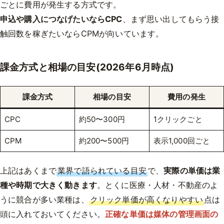
ごとに費用が発生する方式です。
申込や購入につなげたいならCPC
、まず思い出してもらう接
触回数を稼ぎたいならCPMが向いています。
課金方式と相場の目安(2026年6月時点)
課金方式
相場の目安
費用の発生
CPC
約50〜300円
1クリックごと
CPM
約200〜500円
表示1,000回ごと
上記はあくまで
業界で語られている目安
で、
実際の単価は業
種や時期で大きく動きます
。とくに医療・人材・不動産のよ
うに競合が多い業種は、
クリック単価が高くなりやすい
点は
頭に入れておいてください。
正確な単価は媒体の管理画面の