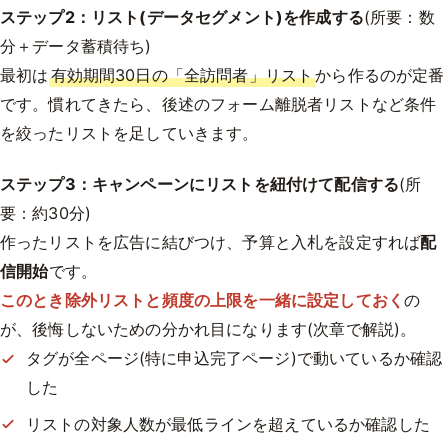
ステップ2：リスト(データセグメント)を作成する
(所要：数
分＋データ蓄積待ち)
最初は
有効期間30日の「全訪問者」リスト
から作るのが定番
です。慣れてきたら、後述のフォーム離脱者リストなど条件
を絞ったリストを足していきます。
ステップ3：キャンペーンにリストを紐付けて配信する
(所
要：約30分)
作ったリストを広告に結びつけ、予算と入札を設定すれば
配
信開始
です。
このとき除外リストと頻度の上限を一緒に設定しておく
の
が、後悔しないための分かれ目になります(次章で解説)。
タグが全ページ(特に申込完了ページ)で動いているか確認
した
リストの対象人数が最低ラインを超えているか確認した