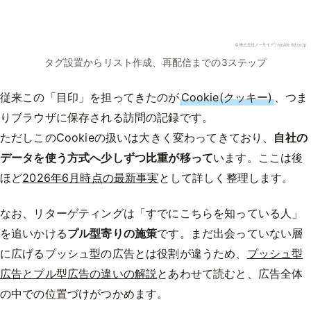
タグ設置からリスト作成、再配信までの3ステップ
従来この「目印」を担ってきたのが
Cookie(クッキー)
、つま
りブラウザに保存される訪問の記録です。
ただしこのCookieの扱いは大きく変わってきており、
自社の
データを使う方式へ少しずつ比重が移って
います。ここは後
ほど
2026年6月時点の最新事実
として詳しく整理します。
なお、リターゲティングは「すでにこちらを知っている人」
を追いかける
プル型寄りの施策
です。まだ出会っていない層
に広げるプッシュ型の広告とは役割が違うため、
プッシュ型
広告とプル型広告の違いの解説
とあわせて読むと、広告全体
の中での位置づけがつかめます。